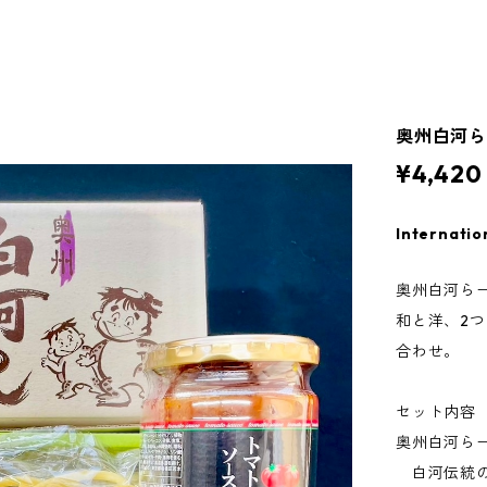
奥州白河
¥4,420
Internatio
奥州白河ら
和と洋、2
合わせ。
セット内容
奥州白河らー
白河伝統の