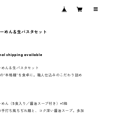
らーめん＆生パスタセット
nal shipping available
ーめん＆生パスタセット
つの“本格麺”を食卓に。職人仕込みのこだわり詰め
めん（5食入り／醤油スープ付き）×1箱
手打ち風ちぢれ麺と、コク深い醤油スープ。多加