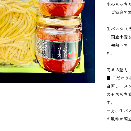
水のもっち
ご家庭で本
生パスタ（ 
国産小麦を
完熟トマト
き。
商品の魅力
■ こだわり
白河ラーメ
のもちもち
す。
一方、生パ
の風味が際