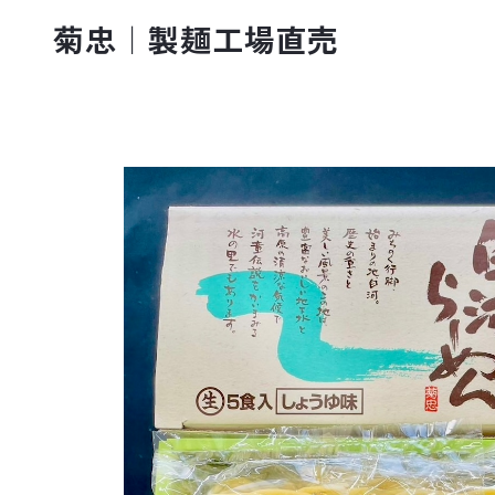
菊忠｜製麺工場直売