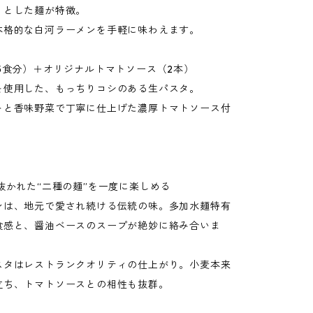
りとした麺が特徴。
格的な白河ラーメンを手軽に味わえます。
5食分）＋オリジナルトマトソース（2本）
使用した、もっちりコシのある生パスタ。
と香味野菜で丁寧に仕上げた濃厚トマトソース付
抜かれた“二種の麺”を一度に楽しめる
ンは、地元で愛され続ける伝統の味。多加水麺特有
食感と、醤油ベースのスープが絶妙に絡み合いま
スタはレストランクオリティの仕上がり。小麦本来
立ち、トマトソースとの相性も抜群。