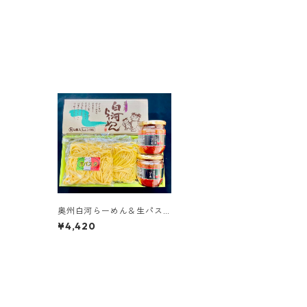
奥州白河らーめん＆生パス
タセット
¥4,420