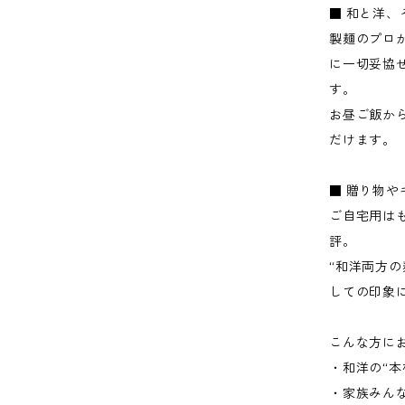
■ 和と洋、
製麺のプロ
に一切妥協
す。
お昼ご飯か
だけます。
■ 贈り物
ご自宅用は
評。
“和洋両方
しての印象
こんな方に
・和洋の“
・家族みん