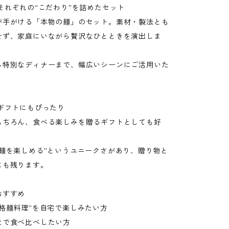
それぞれの“こだわり”を詰めたセット
が手がける「本物の麺」のセット。素材・製法とも
せず、家庭にいながら贅沢なひとときを演出しま
ら特別なディナーまで、幅広いシーンにご活用いた
やギフトにもぴったり
もちろん、食べる楽しみを贈るギフトとしても好
の麺を楽しめる”というユニークさがあり、贈り物と
にも残ります。
おすすめ
本格麺料理”を自宅で楽しみたい方
なで食べ比べしたい方