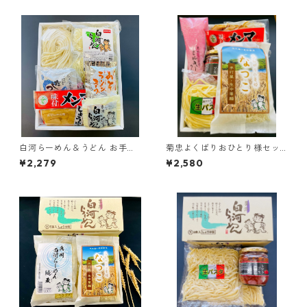
白河らーめん＆うどん お手軽
菊忠よくばりおひとり様セッ
セット（小）
ト
¥2,279
¥2,580