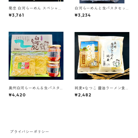
菊忠 白河らーめん スペシャル
白河らーめんと生パスタセッ
セット
ト
¥3,761
¥3,234
奥州白河らーめん＆生パスタ
純麦×なつこ 醤油ラーメン食べ
セット
比べセット
¥4,420
¥2,482
プライバシーポリシー