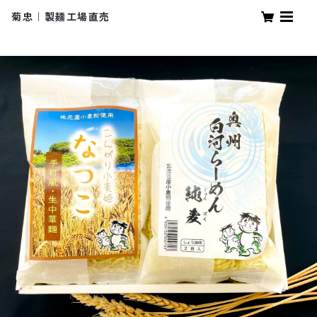
菊忠｜製麺工場直売